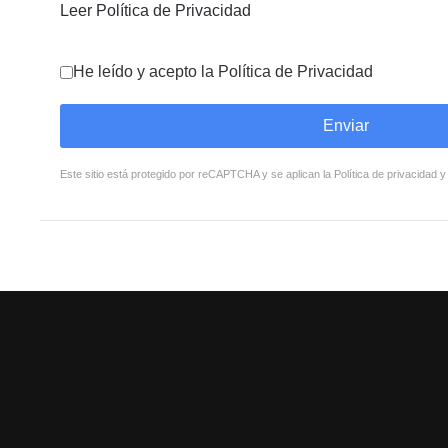
Leer Política de Privacidad
He leído y acepto la Política de Privacidad
Enviar
Este sitio está protegido por reCAPTCHA y se aplican la
Política de privacidad
y
reCAPTCHA
*