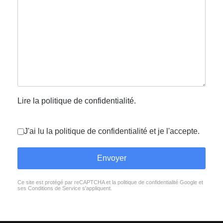
Lire la politique de confidentialité.
J'ai lu la politique de confidentialité et je l'accepte.
Envoyer
Ce site est protégé par reCAPTCHA et la politique de confidentialité
Google
et
reCAPTCHA
*
ses Conditions de Service
s'appliquent.